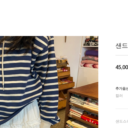
샌드
45,0
추가옵
컬러
샌드스