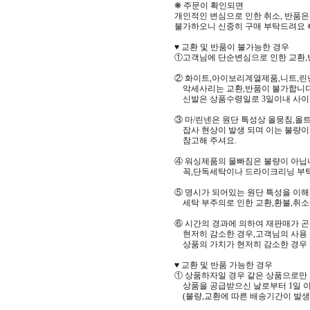
❋ 주문이 확인되면
개인적인 변심으로 인한 취소, 반품은
불가하오니 신중히 구매 부탁드려요 
♥ 교환 및 반품이 불가능한 경우
①고객님에 단순변심으로 인한 교환,
② 화이트,아이보리계열제품,니트,린
악세사리는 교환,반품이 불가합니다
신발은 상품수령일로 3일이내 사이
③ 마/린넨은 원단 특성상 올뭉침,올
잡사 현상이 발생 되며 이는 불량이
참고해 주셔요.
④ 워싱제품의 물빠짐은 불량이 아닙
꼭,단독세탁이나 드라이크리닝 부
⑤ 명시가 되어있는 원단 특성을 이해 
세탁 부주의로 인한 교환,환불,취소
⑥ 시간의 경과에 의하여 재판매가 
현저히 감소한 경우,고객님의 사용 
상품의 가치가 현저히 감소한 경우
♥ 교환 및 반품 가능한 경우
① 상품하자일 경우 같은 상품으로만
상품을 공급받으신 날로부터 1일 이
(불량,교환에 따른 배송기간이 발생할