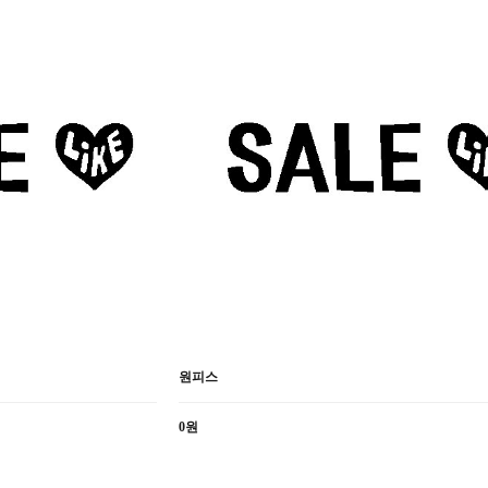
원피스
0원