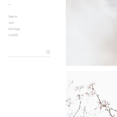
Sign In
Join
My Page
Cart(
)
0