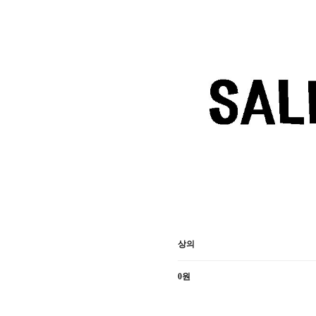
상의
0원