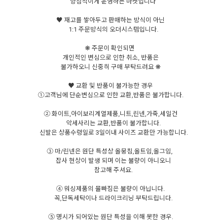
양심적이게 운영하는 마켓입니다
♥ 재고를 쌓아두고 판매하는 방식이 아닌
1:1 주문방식의 오더시스템입니다.
❋ 주문이 확인되면
개인적인 변심으로 인한 취소, 반품은
불가하오니 신중히 구매 부탁드려요 ❋
♥ 교환 및 반품이 불가능한 경우
①고객님에 단순변심으로 인한 교환,반품은 불가합니다.
② 화이트,아이보리계열제품,니트,린넨,가죽,세일건
악세사리는 교환,반품이 불가합니다.
신발은 상품수령일로 3일이내 사이즈 교환만 가능합니다.
③ 마/린넨은 원단 특성상 올뭉침,올트임,올그임,
잡사 현상이 발생 되며 이는 불량이 아니오니
참고해 주셔요.
④ 워싱제품의 물빠짐은 불량이 아닙니다.
꼭,단독세탁이나 드라이크리닝 부탁드립니다.
⑤ 명시가 되어있는 원단 특성을 이해 못한 경우.