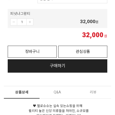
피넛나그랑티
32,000
원
32,000
원
장바구니
관심상품
구매하기
상품상세
Q&A
리뷰
♥ 헬로슈슈는 실속 있는쇼핑을 위해
퀼리티 높은 신상 의류들을 저마진, 소규모를