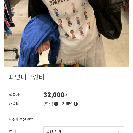
피넛나그랑티
32,000
상품가
원
배송비
(조건)
지역별
+ 추가 옵션 선택
컬러